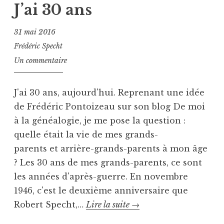
b
g
J’ai 30 ans
l
u
i
é
31 mai 2016
é
S
Frédéric Specht
d
p
Un commentaire
a
e
n
c
s
h
J'ai 30 ans, aujourd'hui. Reprenant une idée
U
t
de Frédéric Pontoizeau sur son blog De moi
n
à la généalogie, je me pose la question :
c
quelle était la vie de mes grands-
a
t
parents et arrière-grands-parents à mon âge
e
? Les 30 ans de mes grands-parents, ce sont
g
les années d'après-guerre. En novembre
o
1946, c'est le deuxième anniversaire que
r
J’ai
Robert Specht,…
Lire la suite
→
i
30
z