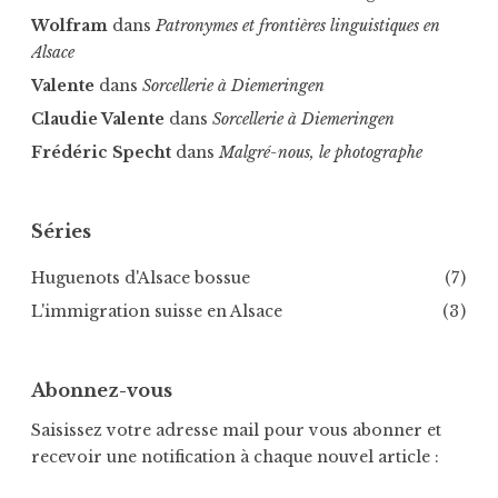
a
S
Wolfram
dans
Patronymes et frontières linguistiques en
u
p
Alsace
,
e
Valente
dans
Sorcellerie à Diemeringen
S
c
e
Claudie Valente
dans
Sorcellerie à Diemeringen
h
i
t
Frédéric Specht
dans
Malgré-nous, le photographe
d
e
l
Séries
,
Huguenots d'Alsace bossue
(7)
S
i
L'immigration suisse en Alsace
(3)
l
é
s
Abonnez-vous
i
Saisissez votre adresse mail pour vous abonner et
e
recevoir une notification à chaque nouvel article :
,
S