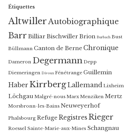
r
Étiquettes
l
u
r
i
é
Altwiller
Autobiographique
b
é
L
e
d
ö
Barr
r
a
c
Billiar
Bischwiller
Brion
Bust
Burbach
g
n
h
Chronique
Canton de Berne
,
Büllmann
s
g
L
O
a
Degermann
Dameron
Depp
ö
u
u
c
t
,
Guillemin
Diemeringen
Fénétrange
Divoux
h
r
S
Kirrberg
g
Haber
Lallemand
e
c
Lixheim
a
-
h
Löchgau
Mertz
Malgré-nous
Marx
Menziken
u
f
n
,
Neuweyerhof
Morsbronn-les-Bains
o
e
M
r
p
Rieger
Registres
Refuge
Phalsbourg
e
ê
p
n
t
,
Schangnau
Roessel
Sainte-Marie-aux-Mines