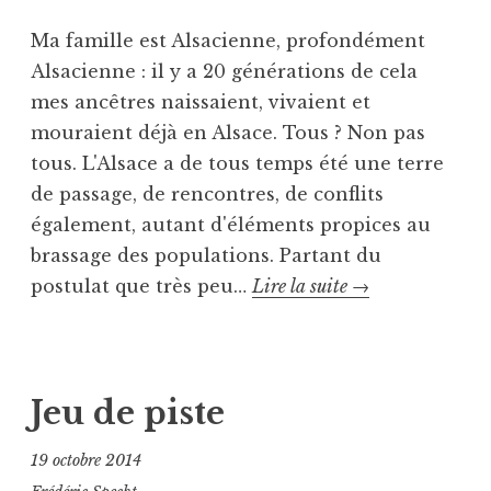
n
o
s
b
Ma famille est Alsacienne, profondément
U
i
Alsacienne : il y a 20 générations de cela
n
o
mes ancêtres naissaient, vivaient et
c
g
mouraient déjà en Alsace. Tous ? Non pas
a
r
t
a
tous. L'Alsace a de tous temps été une terre
e
p
de passage, de rencontres, de conflits
g
h
également, autant d'éléments propices au
o
i
brassage des populations. Partant du
r
q
Aux
postulat que très peu…
Lire la suite
→
i
u
origines
z
e
e
,
P
T
d
L
u
a
ö
b
g
Jeu de piste
c
l
u
h
i
é
19 octobre 2014
g
é
A