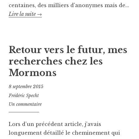
centaines, des milliers d'anonymes mais de…
i
u
Rue
Lire la suite
→
z
e
e
,
Bautain
d
D
P
T
e
u
a
g
b
g
Retour vers le futur, mes
e
l
u
recherches chez les
r
i
é
m
é
S
Mormons
a
d
p
n
a
e
8 septembre 2015
n
n
c
Frédéric Specht
,
s
h
H
Un commentaire
U
t
e
n
,
l
c
S
Lors d'un précédent article, j'avais
l
a
t
longuement détaillé le cheminement qui
e
t
r