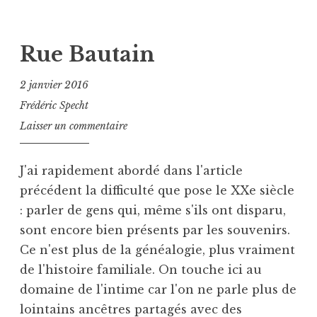
e
P
T
ans
d
u
a
b
g
Rue Bautain
l
u
i
é
2 janvier 2016
é
A
Frédéric Specht
d
u
Laisser un commentaire
a
t
n
o
s
b
J'ai rapidement abordé dans l'article
U
i
précédent la difficulté que pose le XXe siècle
n
o
: parler de gens qui, même s'ils ont disparu,
c
g
sont encore bien présents par les souvenirs.
a
r
t
a
Ce n'est plus de la généalogie, plus vraiment
e
p
de l'histoire familiale. On touche ici au
g
h
domaine de l'intime car l'on ne parle plus de
o
i
lointains ancêtres partagés avec des
r
q