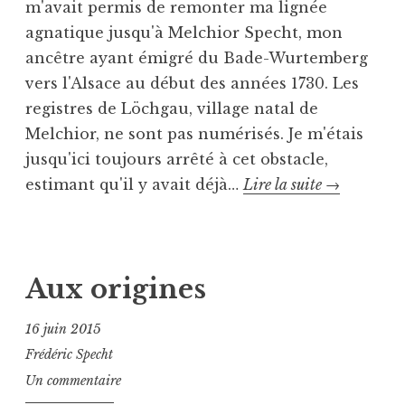
r
m'avait permis de remonter ma lignée
e
a
,
agnatique jusqu'à Melchior Specht, mon
g
s
R
o
b
ancêtre ayant émigré du Bade-Wurtemberg
i
r
o
vers l'Alsace au début des années 1730. Les
e
i
u
registres de Löchgau, village natal de
g
z
r
Melchior, ne sont pas numérisés. Je m'étais
e
e
g
r
jusqu'ici toujours arrêté à cet obstacle,
d
,
Retour
estimant qu'il y avait déjà…
Lire la suite
→
S
vers
p
P
T
le
e
u
a
futur,
c
b
g
Aux origines
mes
h
l
u
recherches
t
i
é
16 juin 2015
chez
é
A
Frédéric Specht
les
d
u
Un commentaire
a
t
Mormons