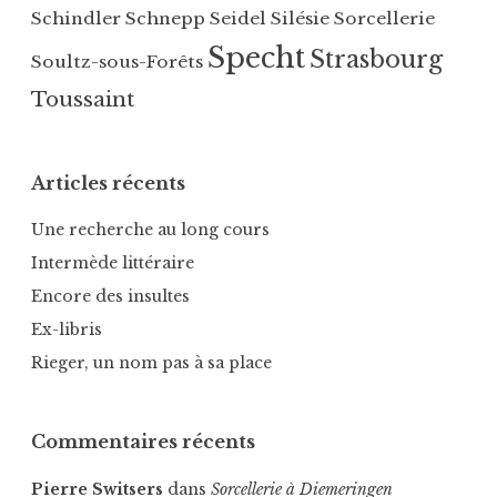
z
S
Schindler
Schnepp
Seidel
Silésie
Sorcellerie
i
o
Specht
Strasbourg
k
Soultz-sous-Forêts
u
e
l
Toussaint
n
t
,
z
M
-
Articles récents
e
s
r
o
Une recherche au long cours
t
u
Intermède littéraire
z
s
,
Encore des insultes
-
S
F
Ex-libris
c
o
Rieger, un nom pas à sa place
h
r
a
ê
n
t
Commentaires récents
g
s
n
,
Pierre Switsers
dans
Sorcellerie à Diemeringen