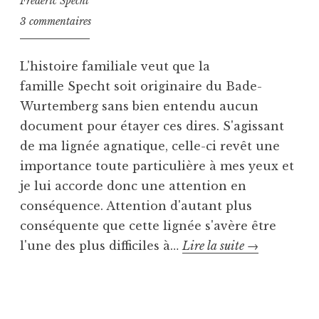
Frédéric Specht
a
d
l
3 commentaires
u
a
t
,
n
w
S
s
i
L'histoire familiale veut que la
p
U
l
famille Specht soit originaire du Bade-
e
n
l
Wurtemberg sans bien entendu aucun
c
c
e
document pour étayer ces dires. S'agissant
h
a
r
t
t
,
de ma lignée agnatique, celle-ci revêt une
e
B
importance toute particulière à mes yeux et
g
i
je lui accorde donc une attention en
o
l
conséquence. Attention d'autant plus
r
l
conséquente que cette lignée s'avère être
i
i
Jeu
l'une des plus difficiles à…
Lire la suite
→
z
a
e
r
de
d
,
P
T
piste
K
u
a
i
b
g