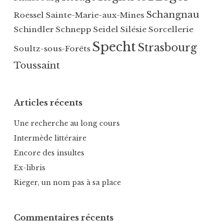
s
e
u
r
Schangnau
Roessel
Sainte-Marie-aux-Mines
e
n
Schindler
Schnepp
Seidel
Silésie
Sorcellerie
,
e
Specht
Strasbourg
Soultz-sous-Forêts
C
,
a
M
Toussaint
n
e
t
n
o
z
Articles récents
n
i
d
k
Une recherche au long cours
e
e
Intermède littéraire
B
n
Encore des insultes
e
,
r
M
Ex-libris
n
e
Rieger, un nom pas à sa place
e
r
,
t
O
z
Commentaires récents