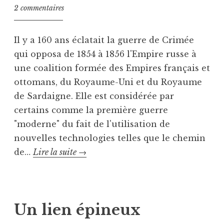
2 commentaires
Il y a 160 ans éclatait la guerre de Crimée
qui opposa de 1854 à 1856 l'Empire russe à
une coalition formée des Empires français et
ottomans, du Royaume-Uni et du Royaume
de Sardaigne. Elle est considérée par
certains comme la première guerre
"moderne" du fait de l'utilisation de
nouvelles technologies telles que le chemin
Aux
de…
Lire la suite
→
morts
P
T
de
u
a
l’armée
b
g
Un lien épineux
d’Orient
l
u