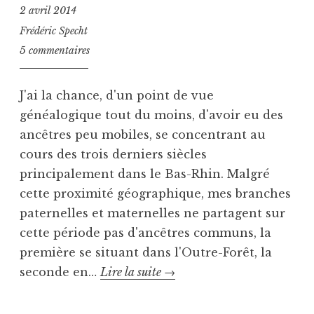
i
é
2 avril 2014
é
B
Frédéric Specht
d
u
5 commentaires
a
s
n
t
s
J'ai la chance, d'un point de vue
G
généalogique tout du moins, d'avoir eu des
u
ancêtres peu mobiles, se concentrant au
e
cours des trois derniers siècles
r
r
principalement dans le Bas-Rhin. Malgré
e
cette proximité géographique, mes branches
d
paternelles et maternelles ne partagent sur
e
cette période pas d'ancêtres communs, la
C
première se situant dans l'Outre-Forêt, la
r
Un
seconde en…
Lire la suite
→
i
m
lien
é
P
T
épineux