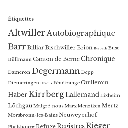
e
u
a
b
g
Étiquettes
l
u
i
é
Altwiller
Autobiographique
é
B
d
u
Barr
a
s
Billiar
Bischwiller
Brion
Bust
Burbach
n
t
Chronique
Canton de Berne
Büllmann
s
,
A
C
Degermann
Dameron
Depp
l
a
s
n
Guillemin
Diemeringen
Fénétrange
Divoux
a
t
Kirrberg
Haber
Lallemand
c
o
Lixheim
e
n
Löchgau
Mertz
Malgré-nous
Marx
Menziken
b
d
Neuweyerhof
Morsbronn-les-Bains
o
e
s
B
Rieger
Registres
Refuge
Phalsbourg