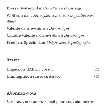
u
t
Pierre Switsers
dans
Sorcellerie à Diemeringen
r
Wolfram
dans
Patronymes et frontières linguistiques en
e
Alsace
-
Valente
dans
Sorcellerie à Diemeringen
f
Claudie Valente
dans
Sorcellerie à Diemeringen
o
r
Frédéric Specht
dans
Malgré-nous, le photographe
ê
t
Séries
Huguenots d'Alsace bossue
(7)
L'immigration suisse en Alsace
(3)
Abonnez-vous
Saisissez votre adresse mail pour vous abonner et