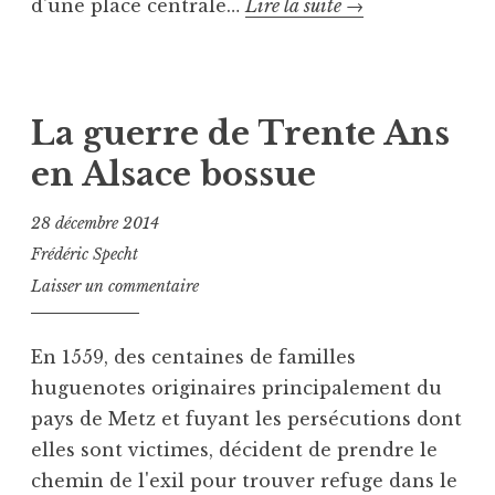
Villes
d'une place centrale…
Lire la suite
→
e
u
neuves,
d
v
P
T
villes
e
u
a
refuges
r
b
g
La guerre de Trente Ans
p
l
u
u
en Alsace bossue
i
é
i
é
B
t
28 décembre 2014
d
i
s
a
s
Frédéric Specht
,
n
c
Laisser un commentaire
D
s
h
a
A
w
m
En 1559, des centaines de familles
l
i
e
s
l
huguenotes originaires principalement du
r
a
l
pays de Metz et fuyant les persécutions dont
o
c
e
n
elles sont victimes, décident de prendre le
e
r
,
chemin de l'exil pour trouver refuge dans le
b
,