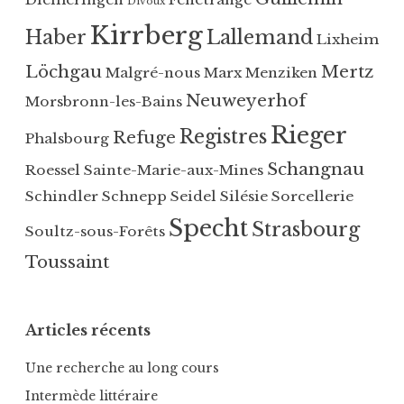
,
Divoux
J
a
r
L
Kirrberg
Haber
Lallemand
o
c
,
Lixheim
a
i
e
F
l
Löchgau
Mertz
Malgré-nous
Marx
Menziken
n
b
é
l
Neuweyerhof
,
Morsbronn-les-Bains
o
n
e
K
s
é
Rieger
m
Registres
Refuge
Phalsbourg
o
s
t
a
c
u
r
Schangnau
Roessel
Sainte-Marie-aux-Mines
n
h
e
a
Schindler
Schnepp
Seidel
Silésie
Sorcellerie
d
e
,
n
,
Specht
Strasbourg
r
Soultz-sous-Forêts
G
g
L
s
u
e
Toussaint
i
b
e
,
x
e
r
G
h
r
r
o
e
Articles récents
g
e
e
i
e
d
r
Une recherche au long cours
m
r
e
l
,
Intermède littéraire
,