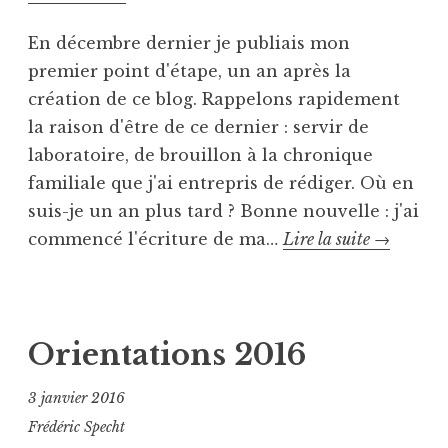
En décembre dernier je publiais mon
premier point d'étape, un an après la
création de ce blog. Rappelons rapidement
la raison d'être de ce dernier : servir de
laboratoire, de brouillon à la chronique
familiale que j'ai entrepris de rédiger. Où en
suis-je un an plus tard ? Bonne nouvelle : j'ai
Point
commencé l'écriture de ma…
Lire la suite
→
d’étape
P
T
2016
u
a
b
g
Orientations 2016
l
u
i
é
3 janvier 2016
é
C
Frédéric Specht
d
h