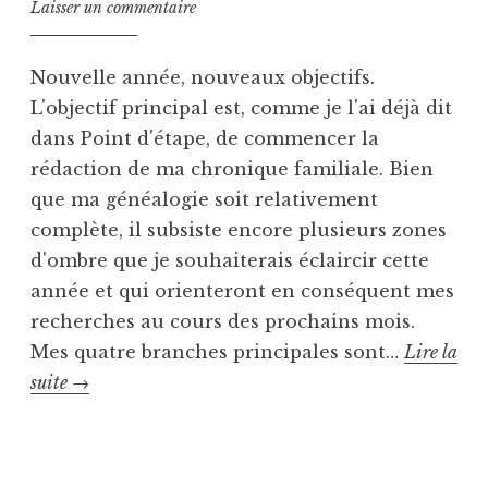
Laisser un commentaire
a
r
n
o
s
n
Nouvelle année, nouveaux objectifs.
U
i
L'objectif principal est, comme je l'ai déjà dit
n
q
dans Point d'étape, de commencer la
c
u
rédaction de ma chronique familiale. Bien
a
e
t
que ma généalogie soit relativement
e
complète, il subsiste encore plusieurs zones
g
d'ombre que je souhaiterais éclaircir cette
o
année et qui orienteront en conséquent mes
r
recherches au cours des prochains mois.
i
Mes quatre branches principales sont…
Lire la
z
e
Orientations
suite
→
d
2016
P
T
u
a