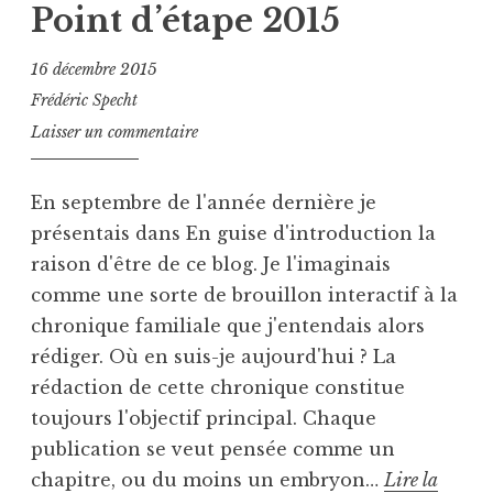
b
g
Point d’étape 2015
l
u
i
é
16 décembre 2015
é
C
Frédéric Specht
d
h
Laisser un commentaire
a
r
n
o
s
n
En septembre de l'année dernière je
U
i
présentais dans En guise d'introduction la
n
q
raison d'être de ce blog. Je l'imaginais
c
u
comme une sorte de brouillon interactif à la
a
e
t
chronique familiale que j'entendais alors
e
rédiger. Où en suis-je aujourd'hui ? La
g
rédaction de cette chronique constitue
o
toujours l'objectif principal. Chaque
r
publication se veut pensée comme un
i
chapitre, ou du moins un embryon…
Lire la
z