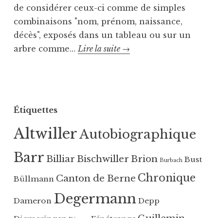
g
de considérer ceux-ci comme de simples
o
combinaisons "nom, prénom, naissance,
r
décès", exposés dans un tableau ou sur un
i
En
arbre comme…
Lire la suite
→
z
e
guise
d
P
T
d’introduction
u
a
b
g
Étiquettes
l
u
i
é
Altwiller
Autobiographique
é
C
d
h
Barr
a
r
Billiar
Bischwiller
Brion
Bust
Burbach
n
o
Chronique
Canton de Berne
Büllmann
s
n
U
i
Degermann
Dameron
Depp
n
q
c
u