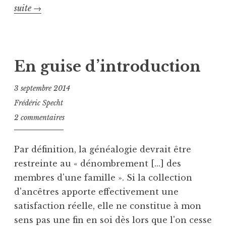
e
Point
suite
→
d
d’étape
P
T
2015
u
a
b
g
En guise d’introduction
l
u
i
é
3 septembre 2014
é
C
Frédéric Specht
d
h
2 commentaires
a
r
n
o
s
n
Par définition, la généalogie devrait être
U
i
restreinte au « dénombrement [...] des
n
q
membres d'une famille ». Si la collection
c
u
d'ancêtres apporte effectivement une
a
e
t
satisfaction réelle, elle ne constitue à mon
e
sens pas une fin en soi dès lors que l'on cesse