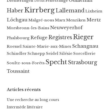
Guillemin
Diemeringen
Fénétrange
Divoux
a
e
Kirrberg
Haber
Lallemand
t
Lixheim
e
Löchgau
Mertz
Malgré-nous
Marx
Menziken
g
Neuweyerhof
Morsbronn-les-Bains
o
r
Rieger
Registres
Refuge
Phalsbourg
i
z
Schangnau
Roessel
Sainte-Marie-aux-Mines
e
Schindler
Schnepp
Seidel
Silésie
Sorcellerie
d
Specht
Strasbourg
Soultz-sous-Forêts
Toussaint
Articles récents
Une recherche au long cours
Intermède littéraire