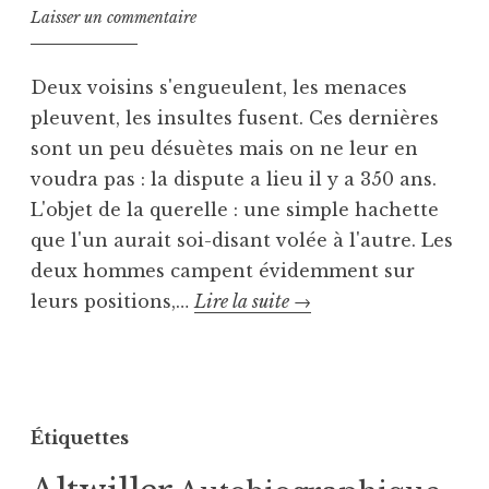
Laisser un commentaire
Deux voisins s'engueulent, les menaces
pleuvent, les insultes fusent. Ces dernières
sont un peu désuètes mais on ne leur en
voudra pas : la dispute a lieu il y a 350 ans.
L'objet de la querelle : une simple hachette
que l'un aurait soi-disant volée à l'autre. Les
deux hommes campent évidemment sur
Querelle
leurs positions,…
Lire la suite
→
de
P
T
voisinage
u
a
:
b
g
insultes
Étiquettes
l
u
et
i
é
Schimpfworte