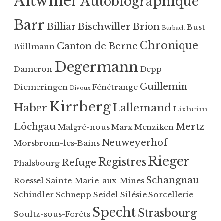
Altwiller
Autobiographique
é
B
d
i
Barr
a
s
Billiar
Bischwiller
Brion
Bust
Burbach
n
c
Chronique
Canton de Berne
Büllmann
s
h
A
w
Degermann
Dameron
Depp
l
i
s
l
Guillemin
Diemeringen
Fénétrange
Divoux
a
l
Kirrberg
Haber
Lallemand
c
e
Lixheim
e
r
Löchgau
Mertz
Malgré-nous
Marx
Menziken
b
,
Neuweyerhof
Morsbronn-les-Bains
o
B
s
r
Rieger
Registres
Refuge
Phalsbourg
s
i
u
o
Schangnau
Roessel
Sainte-Marie-aux-Mines
e
n
Schindler
Schnepp
Seidel
Silésie
Sorcellerie
,
Specht
Strasbourg
Soultz-sous-Forêts
B