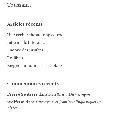
u
Toussaint
r
b
a
Articles récents
c
h
Une recherche au long cours
,
Intermède littéraire
M
Encore des insultes
a
r
Ex-libris
x
Rieger, un nom pas à sa place
Commentaires récents
Pierre Switsers
dans
Sorcellerie à Diemeringen
Wolfram
dans
Patronymes et frontières linguistiques en
Alsace