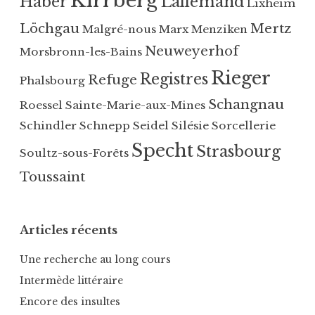
Kirrberg
Haber
Lallemand
Lixheim
Löchgau
Mertz
Malgré-nous
Marx
Menziken
Neuweyerhof
Morsbronn-les-Bains
Rieger
Registres
Refuge
Phalsbourg
Schangnau
Roessel
Sainte-Marie-aux-Mines
Schindler
Schnepp
Seidel
Silésie
Sorcellerie
Specht
Strasbourg
Soultz-sous-Forêts
Toussaint
Articles récents
Une recherche au long cours
Intermède littéraire
Encore des insultes