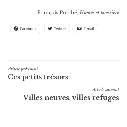
— François Porché,
Humus et poussière
Facebook
Twitter
E-mail
P
u
b
l
Navigation
Article précédent
i
Ces petits trésors
de
é
l’article
d
Article suivant
a
Villes neuves, villes refuges
n
s
I
n