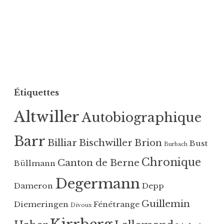
Étiquettes
Altwiller
Autobiographique
Barr
Billiar
Bischwiller
Brion
Bust
Burbach
Chronique
Canton de Berne
Büllmann
Degermann
Dameron
Depp
Guillemin
Diemeringen
Fénétrange
Divoux