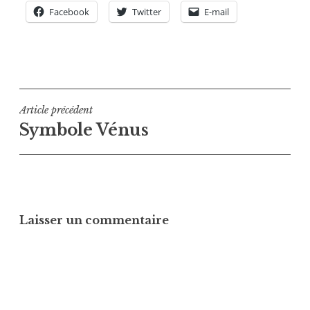
Facebook
Twitter
E-mail
Navigation
Article précédent
Symbole Vénus
de
l’article
Laisser un commentaire