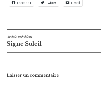
Facebook
Twitter
E-mail
Navigation
Article précédent
Signe Soleil
de
l’article
Laisser un commentaire