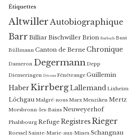
Étiquettes
Altwiller
Autobiographique
Barr
Billiar
Bischwiller
Brion
Bust
Burbach
Chronique
Canton de Berne
Büllmann
Degermann
Dameron
Depp
Guillemin
Diemeringen
Fénétrange
Divoux
Kirrberg
Haber
Lallemand
Lixheim
Löchgau
Mertz
Malgré-nous
Marx
Menziken
Neuweyerhof
Morsbronn-les-Bains
Rieger
Registres
Refuge
Phalsbourg
Schangnau
Roessel
Sainte-Marie-aux-Mines