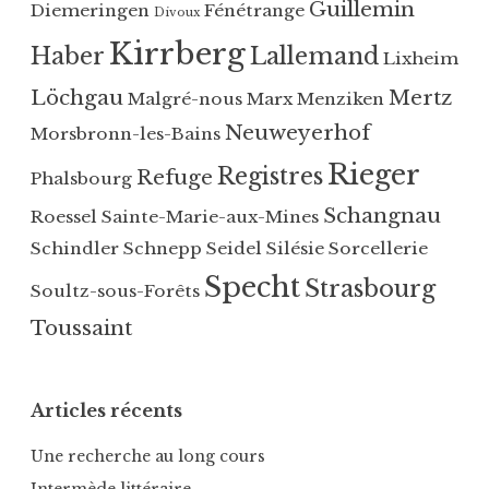
Guillemin
Diemeringen
Fénétrange
Divoux
Kirrberg
Haber
Lallemand
Lixheim
Löchgau
Mertz
Malgré-nous
Marx
Menziken
Neuweyerhof
Morsbronn-les-Bains
Rieger
Registres
Refuge
Phalsbourg
Schangnau
Roessel
Sainte-Marie-aux-Mines
Schindler
Schnepp
Seidel
Silésie
Sorcellerie
Specht
Strasbourg
Soultz-sous-Forêts
Toussaint
Articles récents
Une recherche au long cours