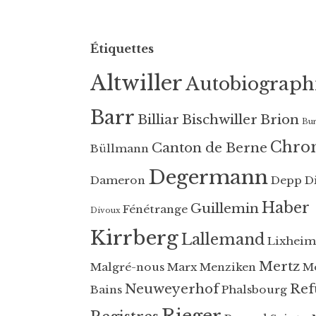
Étiquettes
Altwiller
Autobiograph
Barr
Billiar
Bischwiller
Brion
Bu
Chro
Canton de Berne
Büllmann
Degermann
Dameron
Depp
D
Haber
Guillemin
Fénétrange
Divoux
Kirrberg
Lallemand
Lixheim
Mertz
Malgré-nous
Marx
Menziken
Mo
Neuweyerhof
Ref
Bains
Phalsbourg
Rieger