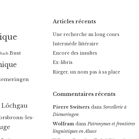
Articles récents
Une recherche au long cours
ique
Intermède littéraire
Bust
Encore des insultes
rbach
Ex-libris
nique
Rieger, un nom pas à sa place
iemeringen
Commentaires récents
Löchgau
Pierre Switsers
dans
Sorcellerie à
Diemeringen
rsbronn-les-
Wolfram
dans
Patronymes et frontières
uge
linguistiques en Alsace