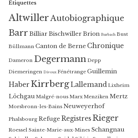
Étiquettes
l
u
i
é
Altwiller
Autobiographique
é
M
d
a
Barr
a
l
Billiar
Bischwiller
Brion
Bust
Burbach
n
g
Chronique
Canton de Berne
Büllmann
s
r
O
é
Degermann
Dameron
Depp
u
-
t
n
Guillemin
Diemeringen
Fénétrange
Divoux
r
o
Kirrberg
Haber
Lallemand
e
u
Lixheim
-
s
Löchgau
Mertz
Malgré-nous
Marx
Menziken
f
,
Neuweyerhof
Morsbronn-les-Bains
o
M
r
o
Rieger
Registres
Refuge
Phalsbourg
ê
r
t
s
Schangnau
Roessel
Sainte-Marie-aux-Mines
,
b