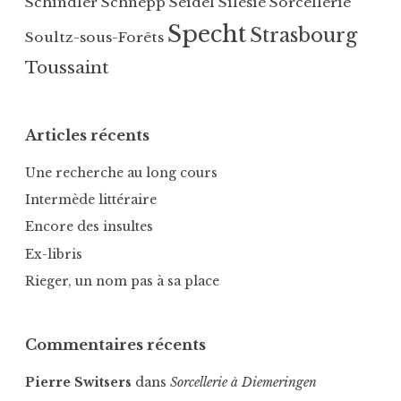
Schindler
Schnepp
Seidel
Silésie
Sorcellerie
P
r
Specht
Strasbourg
Soultz-sous-Forêts
r
o
e
n
Toussaint
m
n
i
-
è
l
Articles récents
r
e
e
s
Une recherche au long cours
G
-
Intermède littéraire
u
B
Encore des insultes
e
a
r
i
Ex-libris
r
n
Rieger, un nom pas à sa place
e
s
m
,
o
R
Commentaires récents
n
o
d
e
Pierre Switsers
dans
Sorcellerie à Diemeringen