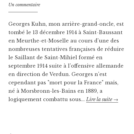
Un commentaire
Georges Kuhn, mon arrière-grand-oncle, est
tombé le 13 décembre 1914 à Saint-Baussant
en Meurthe-et-Moselle au cours d'une des
nombreuses tentatives françaises de réduire
le Saillant de Saint-Mihiel formé en
septembre 1914 suite à l'offensive allemande
en direction de Verdun. Georges n'est
cependant pas "mort pour la France" mais,
né à Morsbronn-les-Bains en 1889, a
Ce
logiquement combattu sous…
Lire la suite
→
n’était
P
T
pas
u
a
un
b
g
poilu