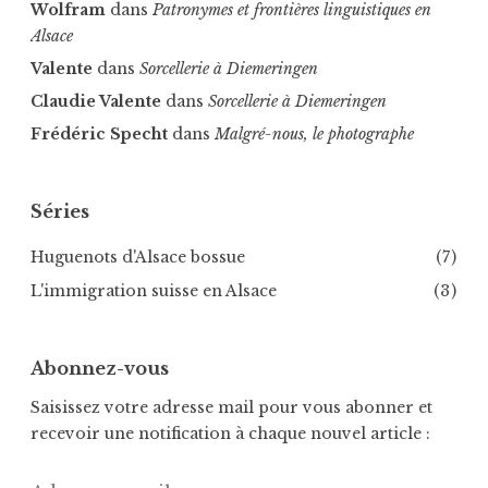
i
s
Wolfram
dans
Patronymes et frontières linguistiques en
a
s
Alsace
l
e
Valente
dans
Sorcellerie à Diemeringen
e
l
Claudie Valente
dans
Sorcellerie à Diemeringen
,
S
Frédéric Specht
dans
Malgré-nous, le photographe
a
i
Séries
n
t
Huguenots d'Alsace bossue
(7)
-
B
L'immigration suisse en Alsace
(3)
a
u
Abonnez-vous
s
s
Saisissez votre adresse mail pour vous abonner et
a
recevoir une notification à chaque nouvel article :
n
t
Adresse